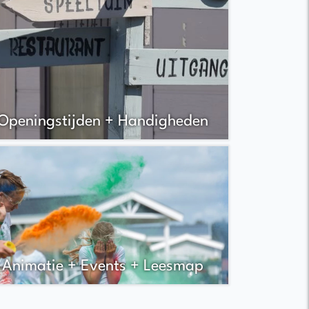
Openingstijden + Handigheden
Animatie + Events + Leesmap