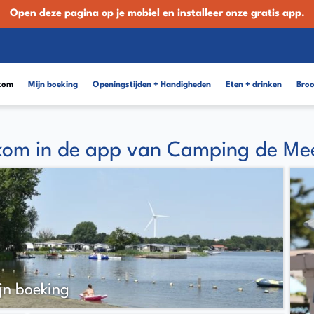
Open deze pagina op je mobiel en installeer onze gratis app.
kom
Mijn boeking
Openingstijden + Handigheden
Eten + drinken
Broo
kom in de app van Camping de Me
jn boeking