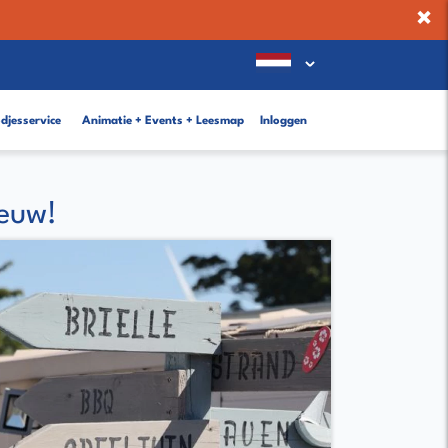
×
djesservice
Animatie + Events + Leesmap
Inloggen
euw!