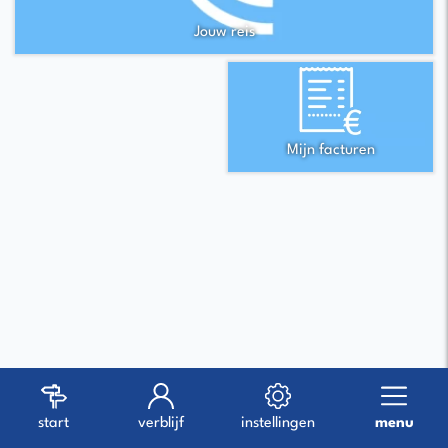
Jouw reis
Mijn facturen
start
verblijf
instellingen
menu